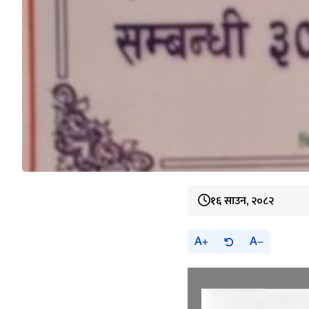
१६ साउन, २०८२
A
A