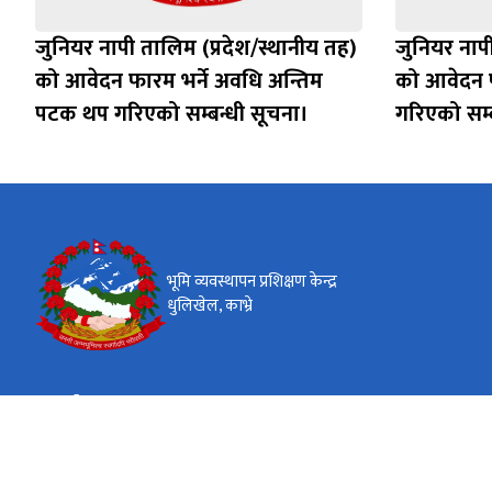
जुनियर नापी तालिम (प्रदेश/स्थानीय तह)
जुनियर नापी
को आवेदन फारम भर्ने अवधि अन्तिम
को आवेदन फ
पटक थप गरिएको सम्बन्धी सूचना।
गरिएको सम्ब
भूमि व्यवस्थापन प्रशिक्षण केन्द्र
धुलिखेल, काभ्रे
कार्यालय समय
जाडो (कार्तिक १६ देखि माघ १५)
९:०० - ४:००
सोमवार- शुक्रबार