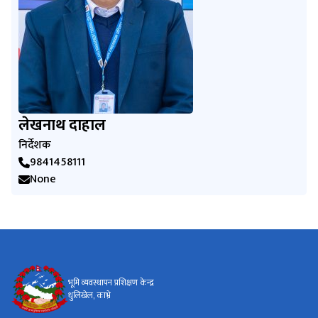
लेखनाथ दाहाल
निर्देशक
9841458111
None
भूमि व्यवस्थापन प्रशिक्षण केन्द्र
धुलिखेल, काभ्रे